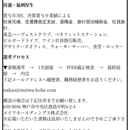
待遇・福利厚⽣
賞与年3回、決算賞与※業績による
社保完備、交通費規定⽀給、退職⾦、旅行宿泊補助⾦、社員旅
⾏、
東急ハーヴェストクラブ、ベネフィットステーション、
ビルボードライブ、ワイン社員割引販売、
デザイナーズオフィス、ウォーターサーバー、⾷堂・ロッカー
選考プロセス
▼書類選考 → 1次⾯接 → WEB適正検査 → 最終面
接 → 内定
下記メールアドレスへ履歴書、職務経歴書をお送りください。
nakao@meiwa-kobe.com
郵送の場合は下記住所までお願い致します。
650-0046 神戸市中央区港島中町6-2-4
メイワホールディングス株式会社
※応募いただいた書類は返却いたしませんので予めご了承下さ
い。