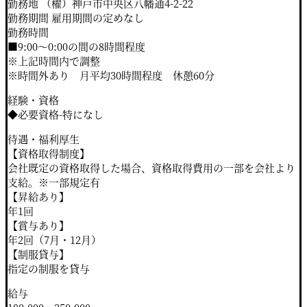
勤務地 （櫂）神戸市中央区八幡通4-2-22
勤務期間 雇用期間の定めなし
勤務時間
■9:00～0:00の間の8時間程度
※上記時間内で調整
※時間外あり 月平均30時間程度 休憩60分
経験・資格
◆必要資格-特になし
待遇・福利厚生
【資格取得制度】
会社既定の資格取得した場合、資格取得費用の一部を会社より
支給。※一部規定有
【昇給あり】
年1回
【賞与あり】
年2回（7月・12月）
【制服貸与】
指定の制服を貸与
給与