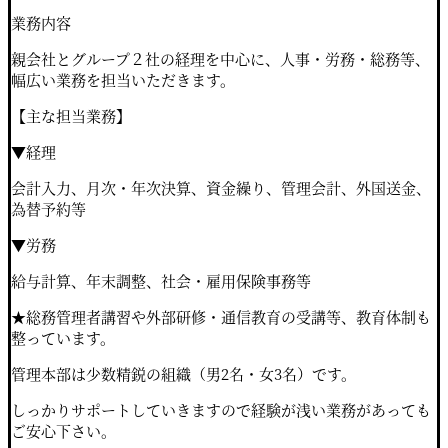
業務内容
親会社とグループ２社の経理を中⼼に、⼈事・労務・総務等、
幅広い業務を担当いただきます。
【主な担当業務】
▼経理
会計⼊⼒、⽉次・年次決算、資⾦繰り、管理会計、外国送⾦、
為替予約等
▼労務
給与計算、年末調整、社会・雇⽤保険事務等
★総務管理者講習や外部研修・通信教育の受講等、教育体制も
整っています。
管理本部は少数精鋭の組織（男2名・⼥3名）です。
しっかりサポートしていきますので経験が浅い業務があっても
ご安⼼下さい。