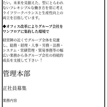
たい。
未来を⾒据えた、型にとらわれ
ないフレキシブルな働き⽅を常に考え
ライフワークバランスと⽣産性向上の
両⽴を⽬指しています。
◆
オフィス改⾰によりグループ会社を
ワンフロアに集約した環境で
経営陣の近くでグループ全体を⾒渡
し、
総務・経理・⼈事・労務・法務・
システム・営繕管理・貿易事務等の
幅
広い業務から各グループ会社の持続的
成⻑を⽀援して下さい
︕
管理本部
正社員募集
業務内容