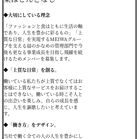
◆
⼤切にしている理念
「ファッションと⾷はともに⽣活の軸
であり、⼈⽣を豊かに彩るもの」
「上
質な⽇常」を実現するMEIWAグルー
プを⽀える扇のかなめの管理部⾨で
今
後も更なる事業成⻑を⽬指し⾶躍を続
けるためメンバーを募集します。
◆「
上質な⽇常」を創る。
働いている私たちが上質でなくてはお
客様に上質なサービスをお届けするこ
とはできない。
働いている時こそ⼈と
の出会いを楽しみ、⾃らの成⻑を感
じ、⼈⽣を謳歌したいと考えていま
す。
◆
「働き⽅」をデザイン。
当社で働く全ての⼈の⼈⽣を豊かにし