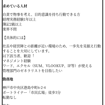
求めている⼈材
⾃責で物事を考え、⽬的意識を持ち⾏動できる⽅
経理実務経験1年以上
簿記2級以上
業界不問
【具体的には】
社⻑や経営陣との距離が近い環境のため、⼀歩先を⾒据え⾏動
することを⼤切にしています。
以下該当者、歓迎
︕
マネジメント経験
ワード、エクセル（SUM、VLOOKUP、IF等）が使える
管理部⾨のゼネラリストを⽬指したい
勤務地
神⼾市中央区港島中町6-2-4
ポートライナー「市民広場」徒歩3分
転勤なし