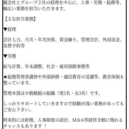
親会社とグループ２社の経理を中⼼に、⼈事・労務・総務等、
幅広い業務を担当いただきます。
【主な担当業務】
▼経理
会計⼊⼒、⽉次・年次決算、資⾦繰り、管理会計、外国送⾦、
為替予約等
▼労務
給与計算、年末調整、社会・雇⽤保険事務等
★総務管理者講習や外部研修・通信教育の受講等、教育体制も
整っています。
管理本部は少数精鋭の組織（男2名・⼥3名）です。
しっかりサポートしていきますので経験が浅い業務があっても
ご安⼼下さい。
将来的には財務、⼈事制度の設計、M＆A等経営全般に関わる
チャンスもあります
︕