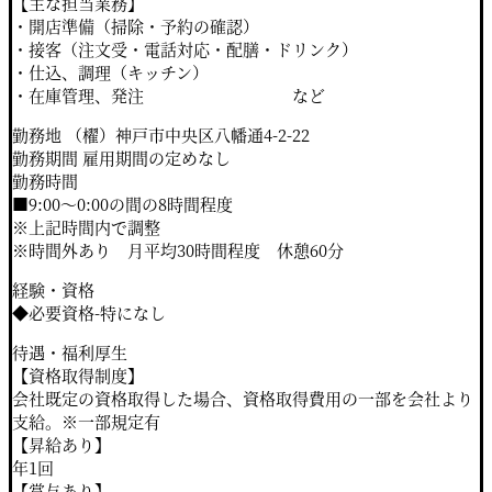
【主な担当業務】
・開店準備（掃除・予約の確認）
・接客（注文受・電話対応・配膳・ドリンク）
・仕込、調理（キッチン）
・在庫管理、発注 など
勤務地 （櫂）神戸市中央区八幡通4-2-22
勤務期間 雇用期間の定めなし
勤務時間
■9:00～0:00の間の8時間程度
※上記時間内で調整
※時間外あり 月平均30時間程度 休憩60分
経験・資格
◆必要資格-特になし
待遇・福利厚生
【資格取得制度】
会社既定の資格取得した場合、資格取得費用の一部を会社より
支給。※一部規定有
【昇給あり】
年1回
【賞与あり】