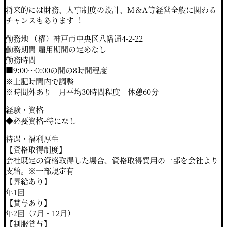
将来的には財務、⼈事制度の設計、M＆A等経営全般に関わる
チャンスもあります
︕
勤務地 （櫂）神戸市中央区八幡通4-2-22
勤務期間 雇用期間の定めなし
勤務時間
■9:00～0:00の間の8時間程度
※上記時間内で調整
※時間外あり 月平均30時間程度 休憩60分
経験・資格
◆必要資格-特になし
待遇・福利厚生
【資格取得制度】
会社既定の資格取得した場合、資格取得費用の一部を会社より
支給。※一部規定有
【昇給あり】
年1回
【賞与あり】
年2回（7月・12月）
【制服貸与】