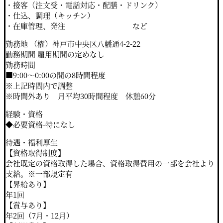
・接客（注文受・電話対応・配膳・ドリンク）
・仕込、調理（キッチン）
・在庫管理、発注 など
勤務地 （櫂）神戸市中央区八幡通4-2-22
勤務期間 雇用期間の定めなし
勤務時間
■9:00～0:00の間の8時間程度
※上記時間内で調整
※時間外あり 月平均30時間程度 休憩60分
経験・資格
◆必要資格-特になし
待遇・福利厚生
【資格取得制度】
会社既定の資格取得した場合、資格取得費用の一部を会社より
支給。※一部規定有
【昇給あり】
年1回
【賞与あり】
年2回（7月・12月）