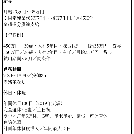
給与
⽉給23万円〜35万円
※固定残業代5万7千円〜8万7千円／⽉45H含
※超過分別途⽀給
【年収例】
450万円／30歳・⼊社5年⽬・課⻑代理／⽉給35万円＋賞与
350万円／26歳・⼊社2年⽬・主任／⽉給23万円＋賞与
試⽤期間3ヵ⽉／同条件
勤務時間
9:30〜18:30／実働8h
※残業なし
休⽇・休暇
年間休⽇130⽇（2019年実績）
完全週休2⽇制／⼟⽇祝
夏季／毎年9連休、GW、年末年始、慶弔、産休育休
有給休暇
計画年休制度導⼊／年間最⼤15⽇